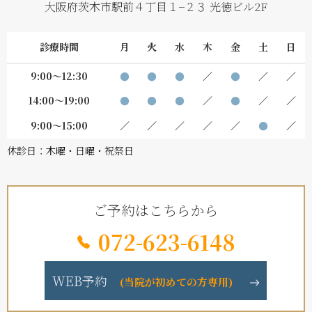
大阪府茨木市駅前４丁目１−２３ 光徳ビル2F
診療時間
月
火
水
木
金
土
日
9:00～12:30
●
●
●
／
●
／
／
14:00～19:00
●
●
●
／
●
／
／
9:00～15:00
／
／
／
／
／
●
／
休診日：木曜・日曜・祝祭日
ご予約はこちらから
072-623-6148
WEB予約
(当院が初めての方専用)