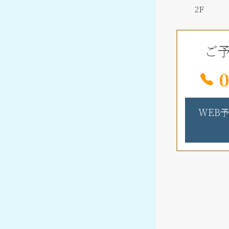
2F
ご
0
WEB