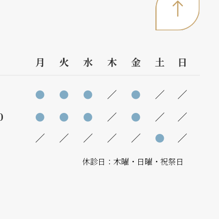
月
火
水
木
金
土
日
●
●
●
／
●
／
／
0
●
●
●
／
●
／
／
／
／
／
／
／
●
／
休診日：木曜・日曜・祝祭日