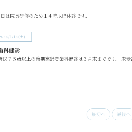
３日は院長研修のため１４時以降休診です。
2024/1/13(土)
歯科健診
府民７５歳以上の後期高齢者歯科健診は３月末までです。 未受
最初へ
最後へ