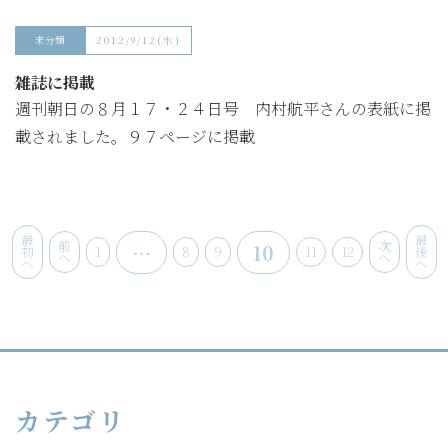
未分類
2012/9/12(水)
雑誌に掲載
週刊朝日の８月１７・２４日号 内村航平さんの表紙に掲
載されました。９７ページに掲載
最
最
前
次
…
10
初
1
8
9
11
12
後
へ
へ
へ
へ
カテゴリ